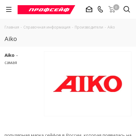
0
Главная
-
Справочная информация
-
Производители
-
Aiko
Aiko
Aiko
–
самая
популярная марка сейфов в России, которая появилась на