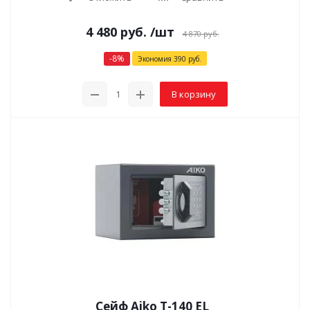
4 480
руб.
/шт
4 870
руб.
-
8
%
Экономия
390
руб.
В корзину
Сейф Aiko T-140 EL