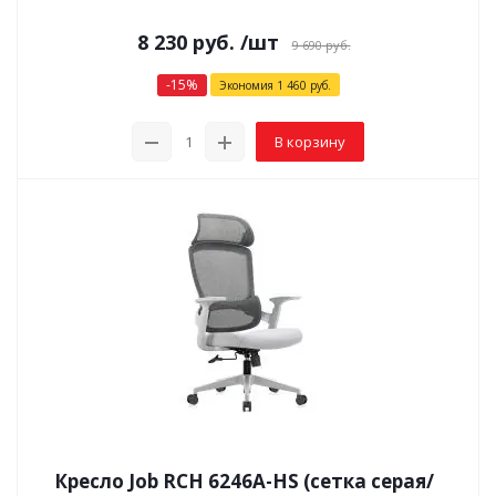
8 230
руб.
/шт
9 690
руб.
-
15
%
Экономия
1 460
руб.
В корзину
Кресло Job RCH 6246A-HS (сетка серая/