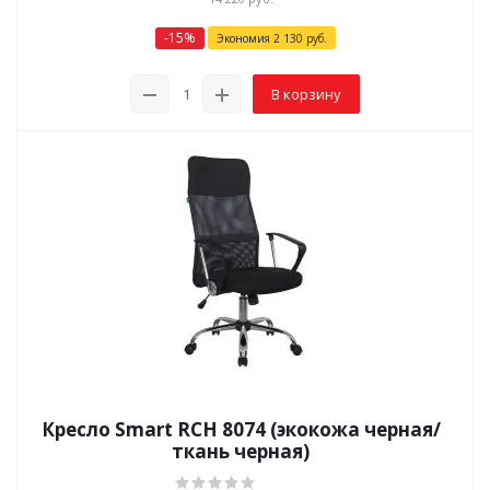
-
15
%
Экономия
2 130
руб.
В корзину
Кресло Smart RCH 8074 (экокожа черная/
ткань черная)