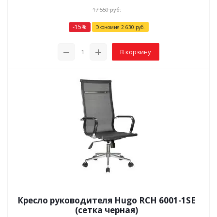
17 550
руб.
-
15
%
Экономия
2 630
руб.
В корзину
Кресло руководителя Hugo RCH 6001-1SE
(сетка черная)