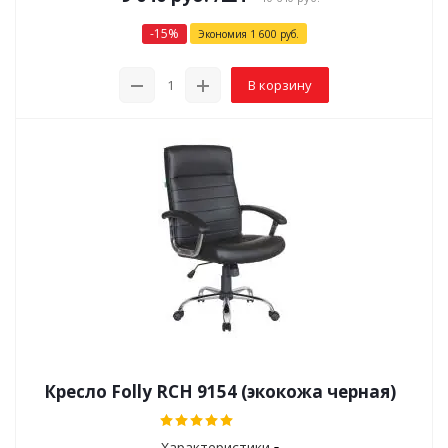
-
15
%
Экономия
1 600
руб.
В корзину
Кресло Folly RCH 9154 (экокожа черная)
Характеристики