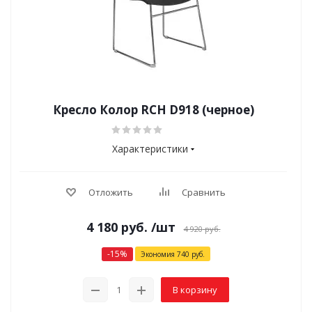
Кресло Колор RCH D918 (черное)
Характеристики
Отложить
Сравнить
4 180
руб.
/шт
4 920
руб.
-
15
%
Экономия
740
руб.
В корзину