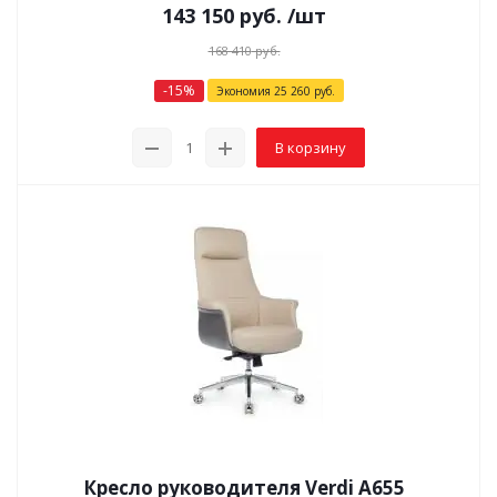
143 150
руб.
/шт
168 410
руб.
-
15
%
Экономия
25 260
руб.
В корзину
Кресло руководителя Verdi A655