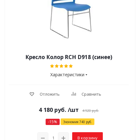
Кресло Колор RCH D918 (синее)
Характеристики
Отложить
Сравнить
4 180
руб.
/шт
4 920
руб.
-
15
%
Экономия
740
руб.
В корзину