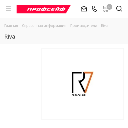
0
Главная
-
Справочная информация
-
Производители
-
Riva
Riva