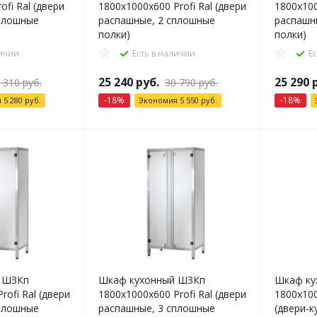
ofi Ral (двери
1800x1000x600 Profi Ral (двери
1800x100
плошные
распашные, 2 сплошные
распашн
полки)
полки)
личии
Есть в наличии
Е
25 240
руб.
25 290
р
 310
руб.
30 790
руб.
-
18
%
-
18
%
я
5 280
руб.
Экономия
5 550
руб.
 ШЗКп
Шкаф кухонный ШЗКп
Шкаф ку
rofi Ral (двери
1800x1000x600 Profi Ral (двери
1800x100
плошные
распашные, 3 сплошные
(двери-к