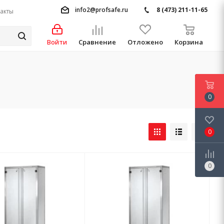
info2@profsafe.ru
8 (473) 211-11-65
акты
Войти
Сравнение
Отложено
Корзина
0
0
0