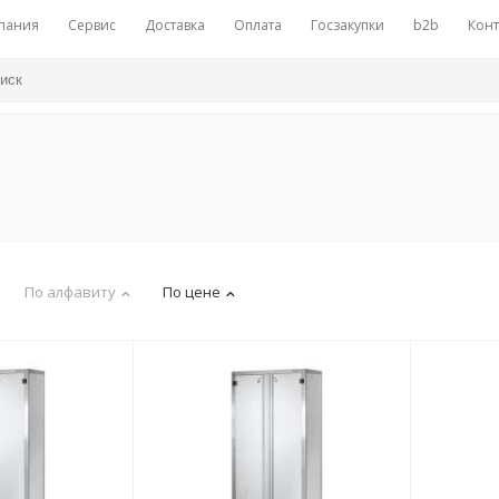
пания
Сервис
Доставка
Оплата
Госзакупки
b2b
Конт
По алфавиту
По цене