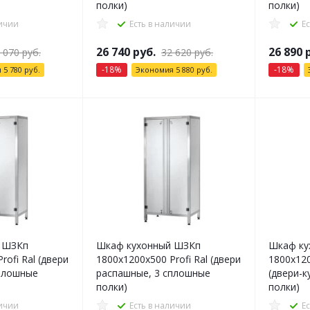
полки)
полки)
личии
Есть в наличии
Е
26 740
руб.
26 890
р
 070
руб.
32 620
руб.
-
18
%
-
18
%
я
5 780
руб.
Экономия
5 880
руб.
 ШЗКп
Шкаф кухонный ШЗКп
Шкаф ку
rofi Ral (двери
1800x1200x500 Profi Ral (двери
1800x120
плошные
распашные, 3 сплошные
(двери-к
полки)
полки)
личии
Есть в наличии
Е