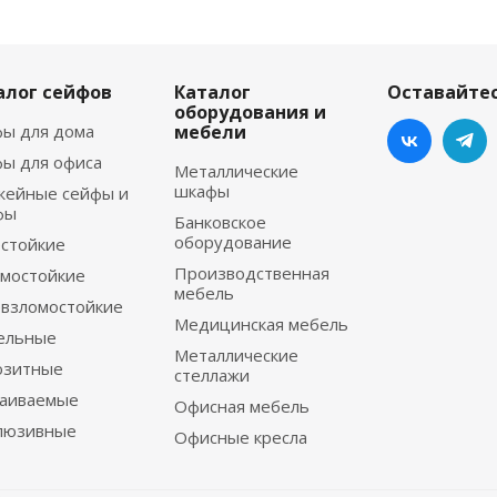
алог сейфов
Каталог
Оставайтес
оборудования и
ы для дома
мебели
ы для офиса
Металлические
шкафы
жейные сейфы и
фы
Банковское
оборудование
стойкие
Производственная
мостойкие
мебель
взломостойкие
Медицинская мебель
ельные
Металлические
озитные
стеллажи
раиваемые
Офисная мебель
люзивные
Офисные кресла