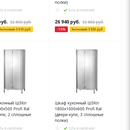
полки)
сть в наличии
Есть в наличии
уб.
26 940
руб.
32 800
руб.
32 860
руб.
-
18
%
Экономия
5 910
руб.
Экономия
5 920
руб.
хонный ШЗКп
Шкаф кухонный ШЗКп
0x500 Profi Ral
1800x1000x600 Profi Ral
упе, 2 сплошные
(двери-купе, 3 сплошные
полки)
сть в наличии
Есть в наличии