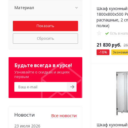
Материал
Шкаф кухонный
1800x800x500 Pr
распашные, 2 с
полки)
Есть в на
Сбросить
21 830
руб.
26
-
18
%
Экономи
Будьте всегда в курсе!
Узнавайте о скидках и акциях
первым
Новости
Все новости
Шкаф кухонный
23 июля 2026