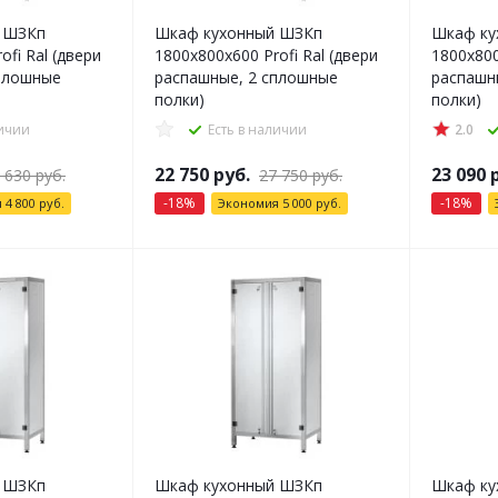
 ШЗКп
Шкаф кухонный ШЗКп
Шкаф ку
ofi Ral (двери
1800x800x600 Profi Ral (двери
1800x800
плошные
распашные, 2 сплошные
распашн
полки)
полки)
личии
Есть в наличии
2.0
22 750
руб.
23 090
р
 630
руб.
27 750
руб.
-
18
%
-
18
%
я
4 800
руб.
Экономия
5 000
руб.
 ШЗКп
Шкаф кухонный ШЗКп
Шкаф ку