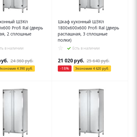
хонный ШЗКп
Шкаф кухонный ШЗКп
x600 Profi Ral (дверь
1800x600x600 Profi Ral (дверь
ая, 2 сплошные
распашная, 3 сплошные
полки)
сть в наличии
Есть в наличии
уб.
21 020
руб.
24 360
руб.
25 640
руб.
-
18
%
Экономия
4 390
руб.
Экономия
4 620
руб.