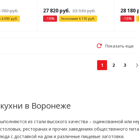
27 820
руб.
28 180
р
 780
руб.
33 930
руб.
-
18
%
-
18
%
я
6 090
руб.
Экономия
6 110
руб.
Показать еще
1
2
3
кухни в Воронеже
ыполняются из стали высокого качества – оцинкованной или не
 столовых, ресторанах и прочих заведениях общественного пита
юда с доставкой на дом и различные пищевые заготовки.