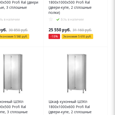
0x500 Profi Ral (двери
1800x1000x500 Profi Ral
ые, 3 сплошные
(двери-купе, 2 сплошные
полки)
сть в наличии
Есть в наличии
уб.
25 550
руб.
30 850
руб.
31 160
руб.
-
18
%
Экономия
5 560
руб.
Экономия
5 610
руб.
хонный ШЗКп
Шкаф кухонный ШЗКп
0x500 Profi Ral
1800x1000x600 Profi Ral
упе, 3 сплошные
(двери-купе, 2 сплошные