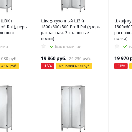
 ШЗКп
Шкаф кухонный ШЗКп
Шкаф ку
ofi Ral (дверь
1800x600x500 Profi Ral (дверь
1800x600
плошные
распашная, 3 сплошные
распашн
полки)
полки)
личии
Есть в наличии
Е
19 860
руб.
19 970
р
 080
руб.
24 230
руб.
-
18
%
-
18
%
я
4 160
руб.
Экономия
4 370
руб.