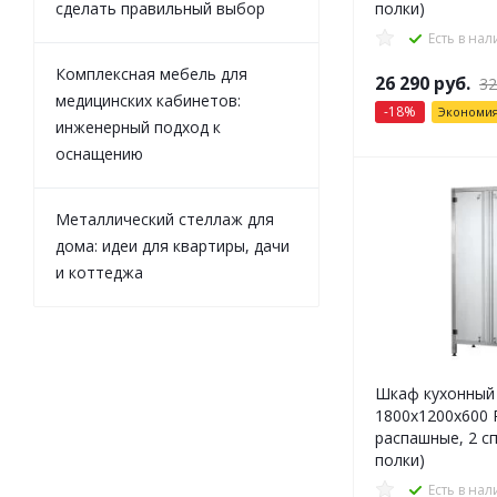
сделать правильный выбор
полки)
Есть в на
Комплексная мебель для
26 290
руб.
32
медицинских кабинетов:
-
18
%
Экономи
инженерный подход к
оснащению
Металлический стеллаж для
дома: идеи для квартиры, дачи
и коттеджа
Шкаф кухонный
1800x1200x600 P
распашные, 2 с
полки)
Есть в на