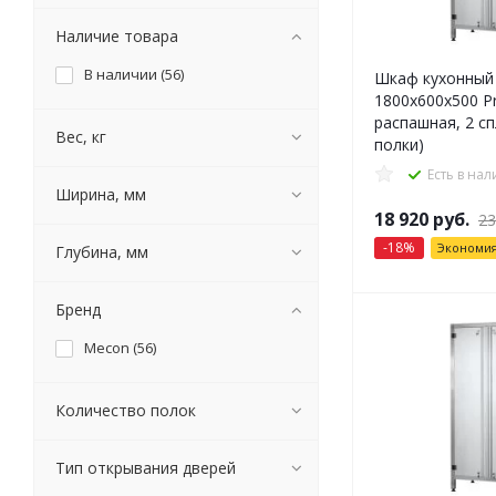
Наличие товара
В наличии (
56
)
Шкаф кухонный
1800x600x500 Pr
распашная, 2 с
Вес, кг
полки)
Есть в на
Ширина, мм
18 920
руб.
23
-
18
%
Экономи
Глубина, мм
Бренд
Mecon (
56
)
Количество полок
Тип открывания дверей