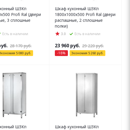
хонный ШЗКп
Шкаф кухонный ШЗКп
x500 Profi Ral (двери
1800x1000x500 Profi Ral (двери
ые, 3 сплошные
распашные, 2 сплошные
полки)
Есть в наличии
3.0
Есть в наличии
уб.
23 960
руб.
28 170
руб.
29 220
руб.
-
18
%
Экономия
5 080
руб.
Экономия
5 260
руб.
хонный ШЗКп
Шкаф кухонный ШЗКп