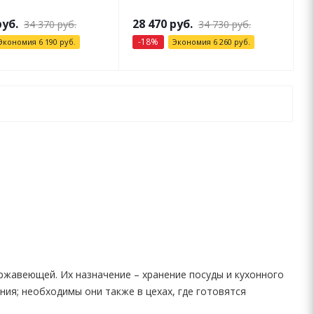
уб.
28 470
руб.
34 370
руб.
34 730
руб.
-
18
%
Экономия
6 190
руб.
Экономия
6 260
руб.
ржавеющей. Их назначение – хранение посуды и кухонного
ния; необходимы они также в цехах, где готовятся