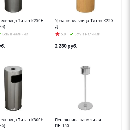
пельница Титан К250Н
Урна-пепельница Титан К250
ий)
Д
Есть в наличии
5.0
Есть в наличии
б.
2 280
руб.
пельница Титан К300Н
Пепельница напольная
ий)
ПН-150