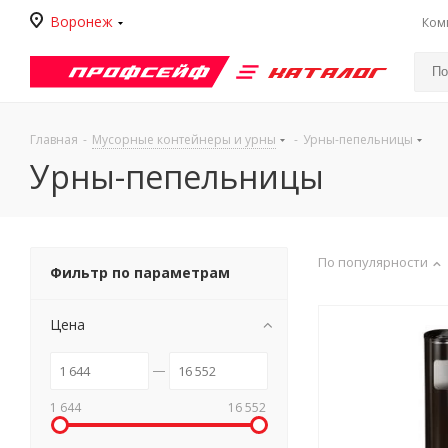
Воронеж
Ком
Каталог
Главная
-
Мусорные контейнеры и урны
-
Урны-пепельницы
Урны-пепельницы
По популярности
Фильтр по параметрам
Цена
1 644
16 552