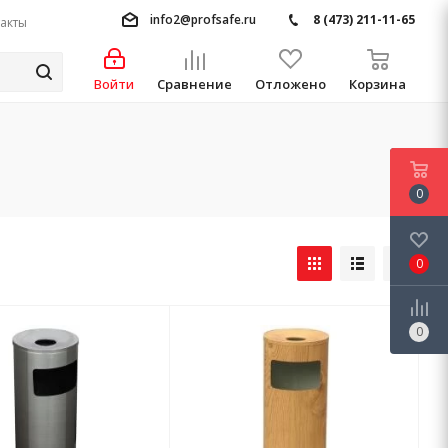
info2@profsafe.ru
8 (473) 211-11-65
акты
Войти
Сравнение
Отложено
Корзина
0
0
0