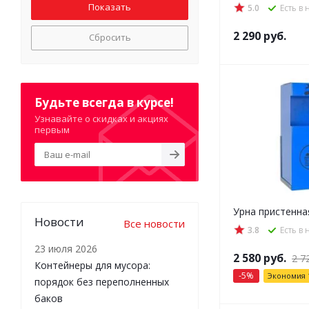
5.0
Есть в
2 290
руб.
Сбросить
Будьте всегда в курсе!
Узнавайте о скидках и акциях
первым
Урна пристенна
Новости
Все новости
3.8
Есть в
23 июля 2026
2 580
руб.
2 7
Контейнеры для мусора:
-
5
%
Экономия
порядок без переполненных
баков