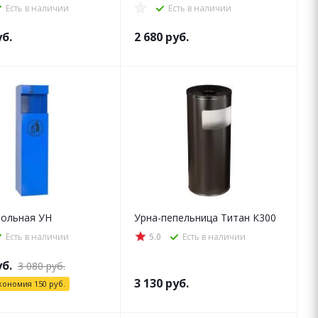
Есть в наличии
Есть в наличии
б.
2 680
руб.
польная УН
Урна-пепельница Титан К300
Есть в наличии
5.0
Есть в наличии
б.
3 080
руб.
3 130
руб.
кономия
150
руб.