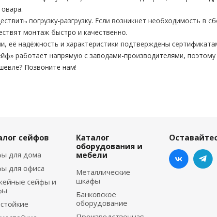
товара.
твить погрузку-разгрузку. Если возникнет необходимость в сб
ествят монтаж быстро и качественно.
и, её надёжность и характеристики подтверждены сертификата
йф» работает напрямую с заводами-производителями, поэтому
шевле? Позвоните нам!
алог сейфов
Каталог
Оставайтес
оборудования и
ы для дома
мебели
ы для офиса
Металлические
шкафы
жейные сейфы и
фы
Банковское
оборудование
стойкие
Производственная