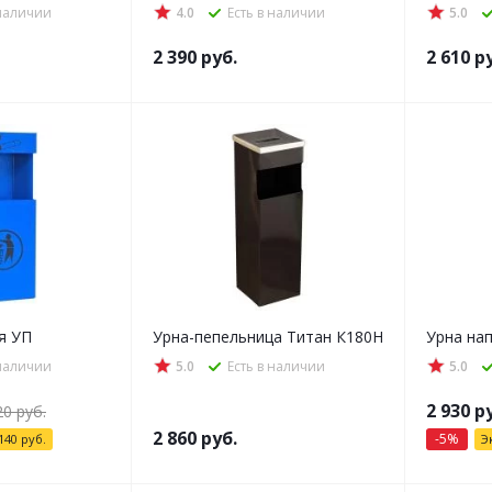
 наличии
4.0
Есть в наличии
5.0
2 390
руб.
2 610
ру
я УП
Урна-пепельница Титан К180Н
Урна на
 наличии
5.0
Есть в наличии
5.0
2 930
ру
20
руб.
2 860
руб.
-
5
%
140
руб.
Э