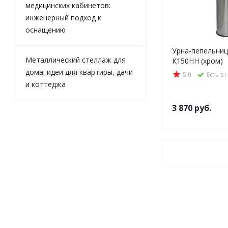
медицинских кабинетов:
инженерный подход к
оснащению
Урна-пепельниц
Металлический стеллаж для
К150НН (хром)
дома: идеи для квартиры, дачи
5.0
Есть в
и коттеджа
3 870
руб.