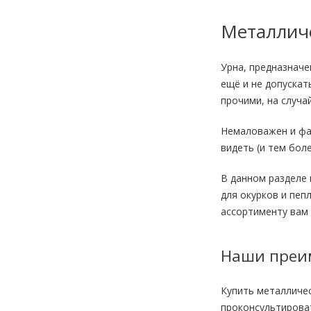
Металлич
Урна, предназначе
ещё и не допускат
прочими, на случа
Немаловажен и фак
видеть (и тем бол
В данном разделе 
для окурков и пеп
ассортименту вам 
Наши преи
Купить металличе
проконсультироват