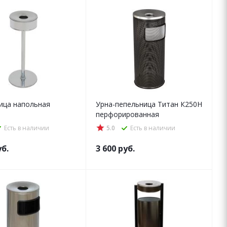
ица напольная
Урна-пепельница Титан К250Н
перфорированная
Есть в наличии
5.0
Есть в наличии
б.
3 600
руб.