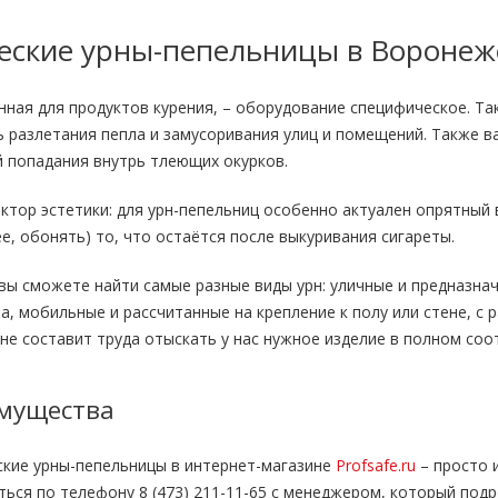
еские урны-пепельницы в Воронеж
нная для продуктов курения, – оборудование специфическое. Т
ь разлетания пепла и замусоривания улиц и помещений. Также 
й попадания внутрь тлеющих окурков.
тор эстетики: для урн-пепельниц особенно актуален опрятный 
ее, обонять) то, что остаётся после выкуривания сигареты.
вы сможете найти самые разные виды урн: уличные и предназна
ла, мобильные и рассчитанные на крепление к полу или стене, 
не составит труда отыскать у нас нужное изделие в полном соо
мущества
ские урны-пепельницы в интернет-магазине
Profsafe.ru
– просто 
ься по телефону 8 (473) 211-11-65 с менеджером, который под