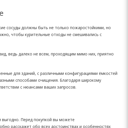
е
акие сосуды должны быть не только пожаростойкими, но
важно, чтобы курительные отходы не смешивались с
вид, ведь далеко не всем, проходящим мимо них, приятно
ченные для зданий, с различными конфигурациями ёмкостей
с разными способами очищения. Благодаря широкому
тветствии с нюансами ваших запросов.
и выгодно. Перед покупкой вы можете
робно расскажет обо всех достоинствах и особенностях