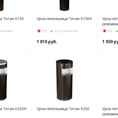
а Титан К150
Урна-пепельница Титан К150Н
Урна-пе
(алюмин
 наличии
3.7
Есть в наличии
4.5
1 810
руб.
1 930
ру
а Титан К250Н
Урна-пепельница Титан К250
Урна-пе
(алюмин