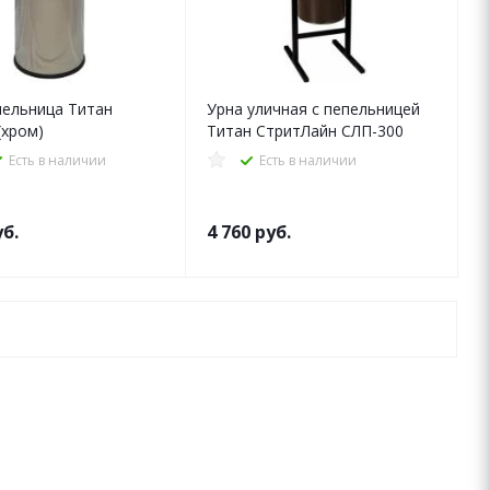
пельница Титан
Урна уличная с пепельницей
(хром)
Титан СтритЛайн СЛП-300
Есть в наличии
Есть в наличии
б.
4 760
руб.