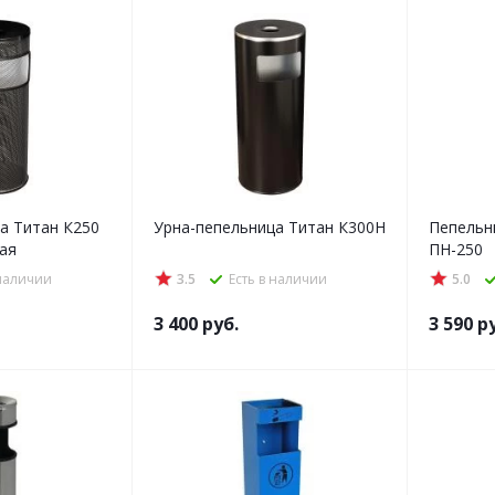
а Титан К250
Урна-пепельница Титан К300Н
Пепельн
ая
ПН-250
 наличии
3.5
Есть в наличии
5.0
3 400
руб.
3 590
ру