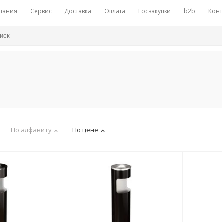
пания
Сервис
Доставка
Оплата
Госзакупки
b2b
Конт
По алфавиту
По цене