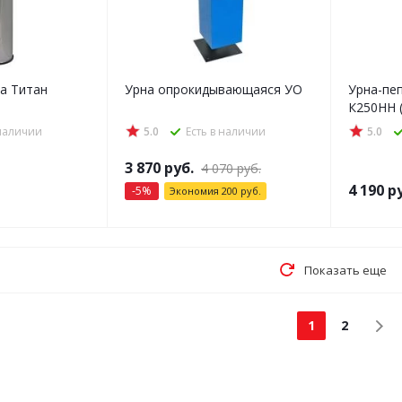
а Титан
Урна опрокидывающаяся УО
Урна-пе
К250НН 
 наличии
5.0
Есть в наличии
5.0
3 870
руб.
4 070
руб.
4 190
ру
-
5
%
Экономия
200
руб.
Показать еще
1
2